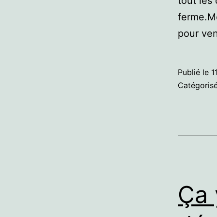
tout les
ferme.Me
pour ve
Publié le
1
Catégori
Ça 