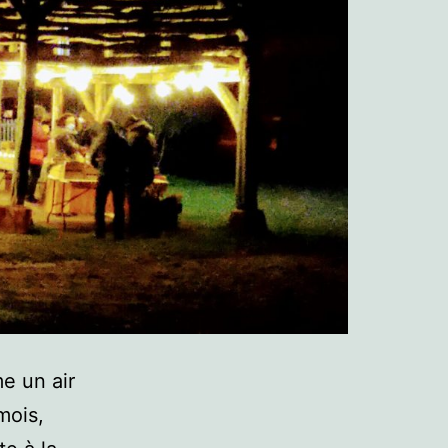
e un air
mois,