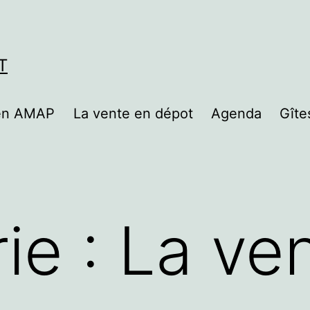
T
 en AMAP
La vente en dépot
Agenda
Gîte
ie :
La ve