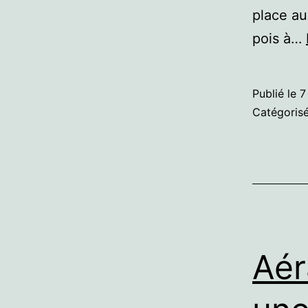
place au
pois à…
Publié le
7
Catégori
Aér