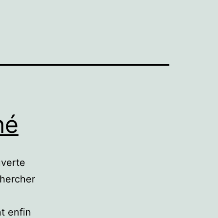
hé
uverte
chercher
t enfin