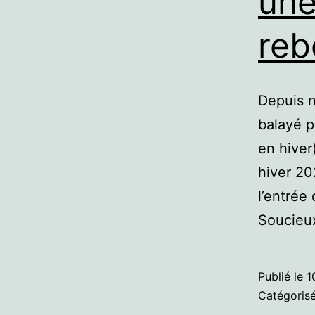
une
reb
Depuis n
balayé p
en hiver
hiver 20
l’entrée
Soucieux
Publié le
1
Catégori