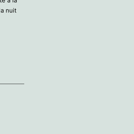
te à la
la nuit