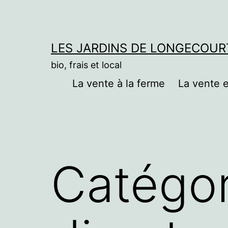
Aller
au
contenu
LES JARDINS DE LONGECOUR
bio, frais et local
La vente à la ferme
La vente
Catégor