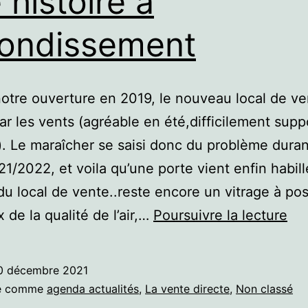
 histoire à
ondissement
otre ouverture en 2019, le nouveau local de ve
ar les vents (agréable en été,difficilement supp
). Le maraîcher se saisi donc du problème duran
21/2022, et voila qu’une porte vient enfin habill
 du local de vente..reste encore un vitrage à po
Aér
 de la qualité de l’air,…
Poursuivre la lecture
du
loc
0 décembre 2021
de
sé comme
agenda actualités
,
La vente directe
,
Non classé
ven