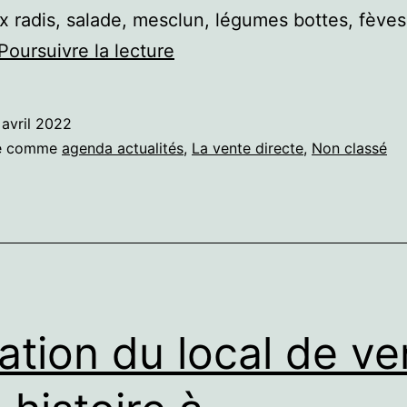
x radis, salade, mesclun, légumes bottes, fèves,
Venez
Poursuivre la lecture
faire
votre
 avril 2022
marché
sé comme
agenda actualités
,
La vente directe
,
Non classé
ation du local de ve