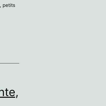
 petits
nte,