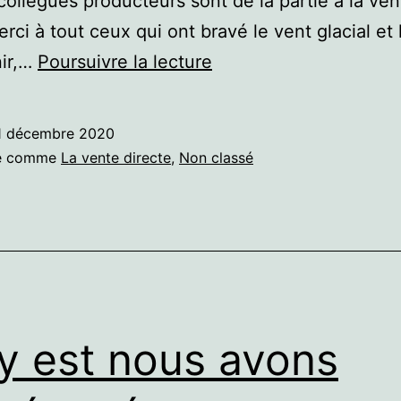
 collègues producteurs sont de la partie à la ven
rci à tout ceux qui ont bravé le vent glacial et 
Le
nir,…
Poursuivre la lecture
deuxième
jeudi
1 décembre 2020
du
sé comme
La vente directe
,
Non classé
mois
y est nous avons