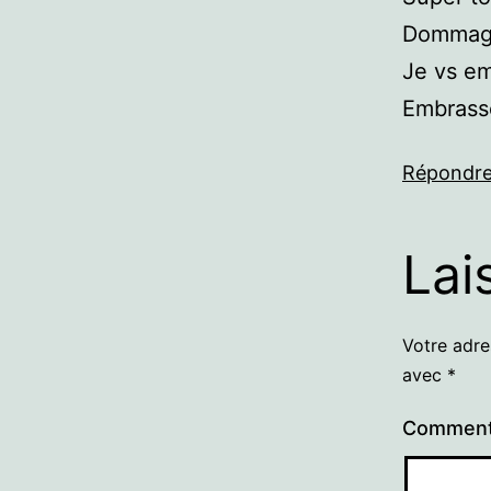
Dommage 
Je vs e
Embrasse
Répondr
Lai
Votre adre
avec
*
Comment