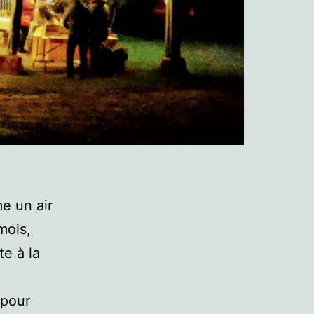
e un air
mois,
te à la
 pour