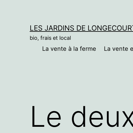
Aller
au
contenu
LES JARDINS DE LONGECOUR
bio, frais et local
La vente à la ferme
La vente
Le deux