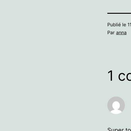
Publié le
1
Par
anna
1 c
Super to