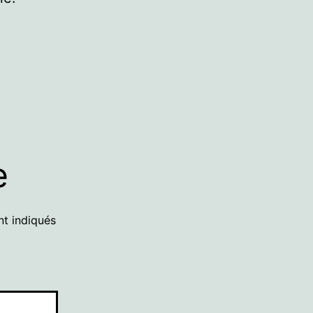
e
nt indiqués