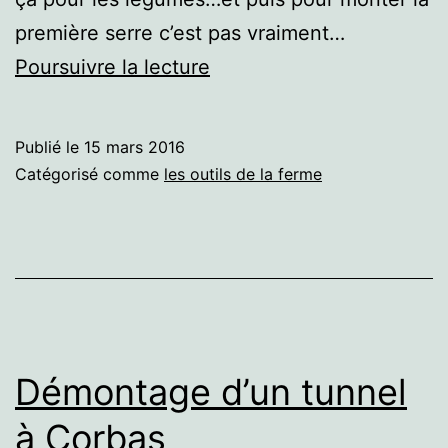
première serre c’est pas vraiment…
Passage
Poursuivre la lecture
de
la
Publié le
15 mars 2016
herse
Catégorisé comme
les outils de la ferme
rotative…
merci
les
copains!
Démontage d’un tunnel
à Corbas