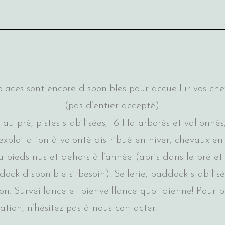
laces sont encore disponibles pour accueillir vos c
(pas d’entier accepté).
au pré, pistes stabilisées, 6 Ha arborés et vallonnés,
’exploitation à volonté distribué en hiver, chevaux en
 pieds nus et dehors à l’année (abris dans le pré et
ock disponible si besoin). Sellerie, paddock stabilis
ion. Surveillance et bienveillance quotidienne! Pour p
ation, n’hésitez pas à nous contacter.