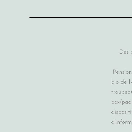
Des p
Pension 
bio de l
troupeau
box/padd
disposit
d’inform